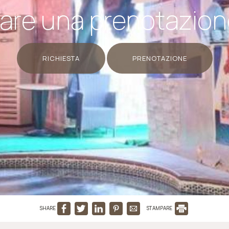
are una prenotazio
RICHIESTA
PRENOTAZIONE
SHARE
STAMPARE